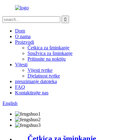
Dom
O nama
Proizvodi
Četkica za šminkanje
Spužvica za šminkanje
Pritisnite na noktiju
Vijesti
Vijesti tvrtke
Djelatnost tvrtke
preuzimanje datoteka
FAQ
Kontaktirajte nas
English
Četkica za šminkanje