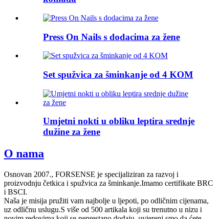
Press On Nails s dodacima za žene
Set spužvica za šminkanje od 4 KOM
Umjetni nokti u obliku leptira srednje
dužine za žene
O nama
Osnovan 2007., FORSENSE je specijaliziran za razvoj i
proizvodnju četkica i spužvica za šminkanje.Imamo certifikate BRC
i BSCI.
Naša je misija pružiti vam najbolje u ljepoti, po odličnim cijenama,
uz odličnu uslugu.S više od 500 artikala koji su trenutno u nizu i
novim redovima koji se neprestano dodaju, uvjereni smo da ćete