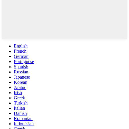
English
French
German
Portuguese
Spanish
Russian
Japanese
Korean
Arabic
Irish
Greek
Turkish
Italian
Danish
Romanian
Indonesian
Czech