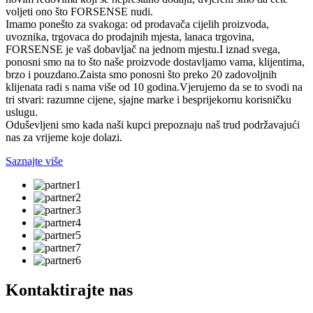
voljeti ono što FORSENSE nudi.
Imamo ponešto za svakoga: od prodavača cijelih proizvoda,
uvoznika, trgovaca do prodajnih mjesta, lanaca trgovina,
FORSENSE je vaš dobavljač na jednom mjestu.I iznad svega,
ponosni smo na to što naše proizvode dostavljamo vama, klijentima,
brzo i pouzdano.Zaista smo ponosni što preko 20 zadovoljnih
klijenata radi s nama više od 10 godina.Vjerujemo da se to svodi na
tri stvari: razumne cijene, sjajne marke i besprijekornu korisničku
uslugu.
Oduševljeni smo kada naši kupci prepoznaju naš trud podržavajući
nas za vrijeme koje dolazi.
Saznajte više
Kontaktirajte nas